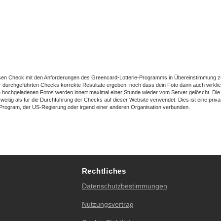
esen Check mit den Anforderungen des Greencard-Lotterie-Programms in Übereinstimmung zu
r durchgeführten Checks korrekte Resultate ergeben, noch dass dein Foto dann auch wirklich
le hochgeladenen Fotos werden innert maximal einer Stunde wieder vom Server gelöscht. Die
eitig als für die Durchführung der Checks auf dieser Website verwendet. Dies ist eine priva
y Program, der US-Regierung oder irgend einer anderen Organisation verbunden.
Rechtliches
Datenschutzbestimmungen
Nutzungsvertrag