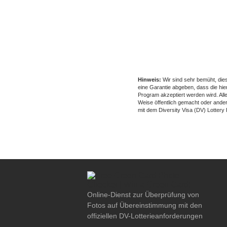
Hinweis:
Wir sind sehr bemüht, di
eine Garantie abgeben, dass die hie
Program akzeptiert werden wird. Al
Weise öffentlich gemacht oder anderw
mit dem Diversity Visa (DV) Lotter
Online-Dienst zur Überprüfung von
Fotos auf Übereinstimmung mit den
offiziellen DV-Lotterieanforderungen