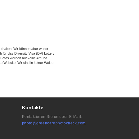
 halten. Wir können aber weder
 für das Diversity Visa (DV) Lottery
 Fotos werden auf keine Art und
te Website. Wir sind in keiner Weise
Kontakte
Kontaktieren Sie uns per E-Mail:
photo@greencardphotocheck.com